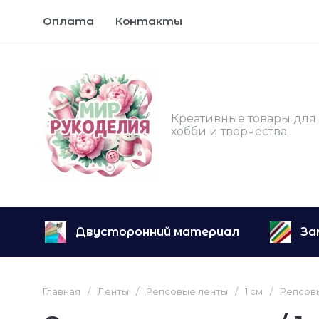
Оплата
Контакты
Креативные товары для
хобби и творчества
Двусторонний материал
За
Главная
/
Ленты
/
Репсовые ленты
/
1 см
/
Репсовы