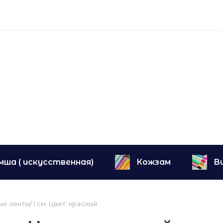
мша ( искусственная)
Кожзам
В
е ленты/ 1 см. Цвет: красный