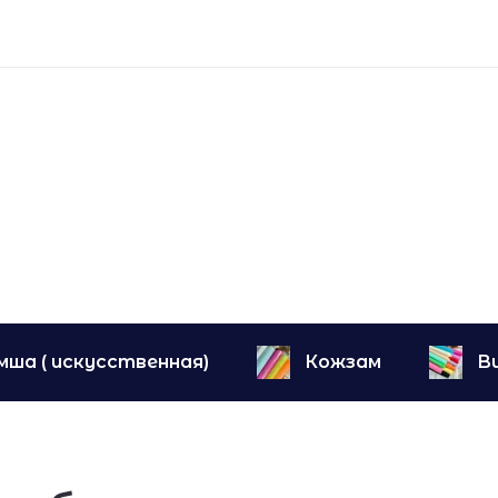
мша ( искусственная)
Кожзам
В