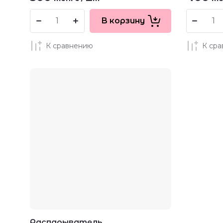
В корзину
К сравнению
К ср
Распарыватель