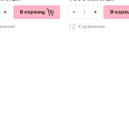
В корзину
В корз
авнению
К сравнению