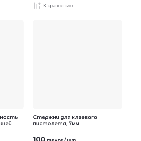
К сравнению
щность
Стержни для клеевого
жней
пистолета, 7мм
100
тенге
/
шт