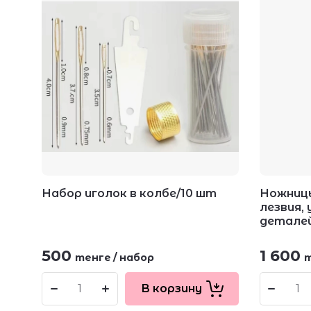
Набор иголок в колбе/10 шт
Ножницы
лезвия,
деталей
500
1 600
тенге
/
набор
т
В корзину