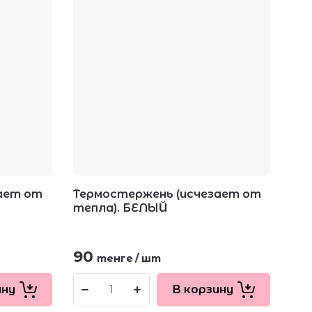
ает от
Термостержень (исчезает от
тепла). БЕЛЫЙ
90
тенге
/
шт
ину
В корзину