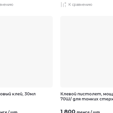
авнению
К сравнению
овый клей, 30мл
Клевой пистолет, мо
70W/ для тонких стер
1 800
нге
/
шт
тенге
/
шт