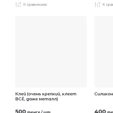
К сравнению
К ср
Клей (очень крепкий, клеет
Силикон
ВСЁ, даже металл)
500
400
тенге
/
шт
те