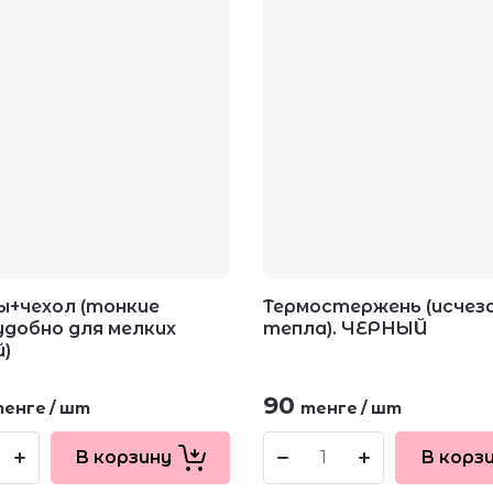
+чехол (тонкие
Термостержень (исчез
 удобно для мелких
тепла). ЧЕРНЫЙ
)
90
енге
/
шт
тенге
/
шт
В корзину
В корз